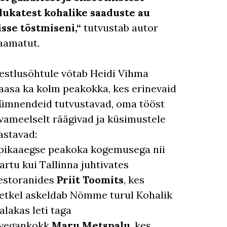
lukatest kohalike saaduste au
isse tõstmiseni,“
tutvustab autor
aamatut.
estlusõhtule võtab Heidi Vihma
aasa ka kolm peakokka, kes erinevaid
ümnendeid tutvustavad, oma tööst
vameelselt räägivad ja küsimustele
astavad:
pikaaegse peakoka kogemusega nii
artu kui Tallinna juhtivates
estoranides
Priit Toomits
, kes
etkel askeldab Nõmme turul Kohalik
alakas leti taga
vegankokk
Maru Metspalu
, kes