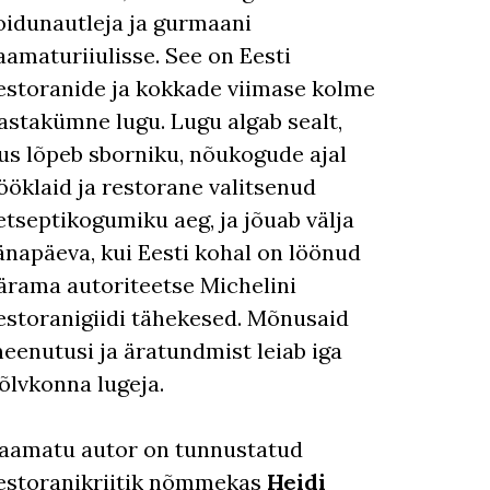
oidunautleja ja gurmaani
aamaturiiulisse. See on Eesti
estoranide ja kokkade viimase kolme
astakümne lugu. Lugu algab sealt,
us lõpeb sborniku, nõukogude ajal
ööklaid ja restorane valitsenud
etseptikogumiku aeg, ja jõuab välja
änapäeva, kui Eesti kohal on löönud
ärama autoriteetse Michelini
estoranigiidi tähekesed. Mõnusaid
eenutusi ja äratundmist leiab iga
õlvkonna lugeja.
aamatu autor on tunnustatud
estoranikriitik nõmmekas
Heidi