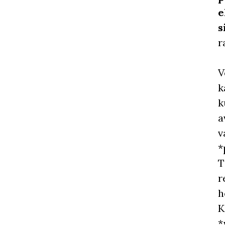
e
s
r
V
k
k
a
v
*
T
r
h
K
*