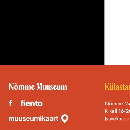
Nõmme Muuseum
Külasta
Nõmme Muu
K
kell
16-2
(suvekuude