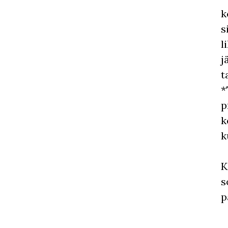
k
s
l
j
t
*
p
k
k
K
s
p