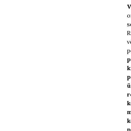
V
o
s
R
v
p
p
k
p
ü
r
k
m
k
p