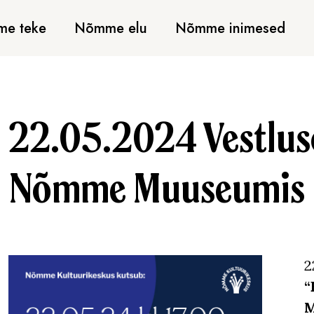
e teke
Nõmme elu
Nõmme inimesed
22.05.2024 Vestlu
Nõmme Muuseumis
2
“
M