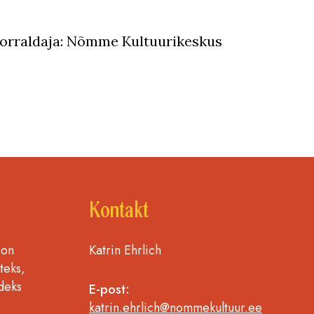
orraldaja: Nõmme Kultuurikeskus
Kontakt
 on
Katrin Ehrlich
teks,
deks
E-post:
katrin.ehrlich@nommekultuur.ee