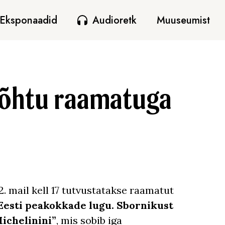
Eksponaadid
Audioretk
Muuseumist
sõhtu raamatuga
2. mail kell 17 tutvustatakse raamatut
Eesti peakokkade lugu. Sbornikust
ichelinini”
, mis sobib iga