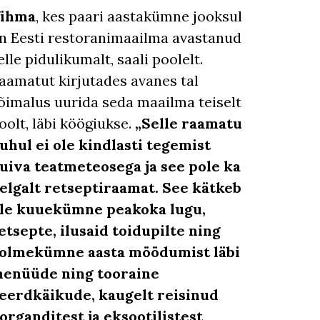
ihma
, kes paari aastakümne jooksul
n Eesti restoranimaailma avastanud
elle pidulikumalt, saali poolelt.
aamatut kirjutades avanes tal
õimalus uurida seda maailma teiselt
oolt, läbi köögiukse.
„Selle raamatu
uhul ei ole kindlasti tegemist
uiva teatmeteosega ja see pole ka
elgalt retseptiraamat. See kätkeb
le kuuekümne peakoka lugu,
etsepte, ilusaid toidupilte ning
olmekümne aasta möödumist läbi
enüüde ning tooraine
eerdkäikude, kaugelt reisinud
organditest ja eksootilistest