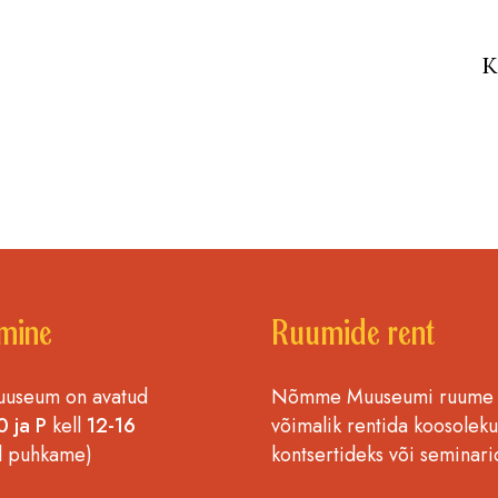
K
mine
Ruumide rent
seum on avatud
Nõmme Muuseumi ruume
0 ja P
kell
12-16
võimalik rentida koosoleku
l puhkame)
kontsertideks või seminari