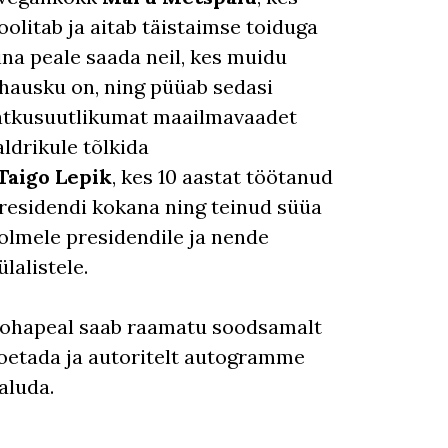
oolitab ja aitab täistaimse toiduga
ina peale saada neil, kes muidu
ihausku on, ning püüab sedasi
ätkusuutlikumat maailmavaadet
aldrikule tõlkida
Taigo Lepik
, kes 10 aastat töötanud
residendi kokana ning teinud süüa
olmele presidendile ja nende
ülalistele.
ohapeal saab raamatu soodsamalt
oetada ja autoritelt autogramme
aluda.