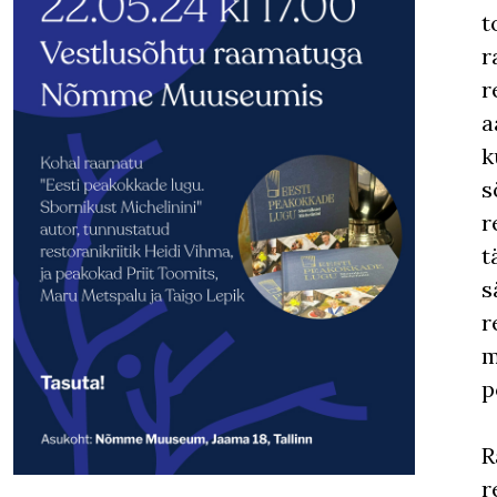
t
r
r
a
k
s
r
t
s
r
m
p
R
r