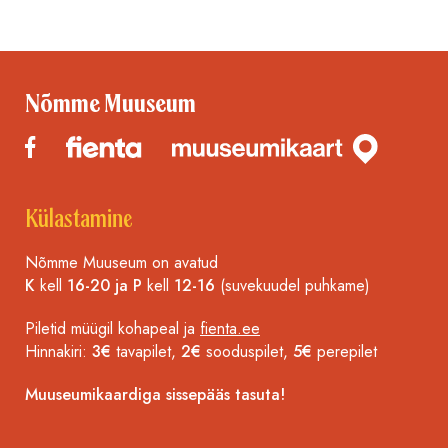
Nõmme Muuseum
Külastamine
Nõmme Muuseum on avatud
K
kell
16-20 ja P
kell
12-16
(suvekuudel puhkame)
Piletid müügil kohapeal ja
fienta.ee
Hinnakiri:
3€
tavapilet,
2€
sooduspilet,
5€
perepilet
Muuseumikaardiga sissepääs tasuta!