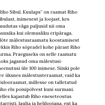
Riho Sibul. Kuulaps” on raamat Riho
ibulast, inimesest ja loojast, kes
uudutas väga paljusid nii oma
uusika kui olemusliku eripäraga.
õte mälestusraamatu koostamisest
ekkis Riho sõpradel kohe pärast Riho
urma. Praeguseks on selle raamatu
aoks jaganud oma mälestusi-
eenutusi üle 100 inimese. Siiski pole
ee üksnes mälestusteraamat, vaid ka
lulooraamat, millesse on talletatud
iho elu poisipõlvest kuni surmani.
elles kajastub Riho eneseteostus
itarristi, laulja ja heliloojana, ent ka