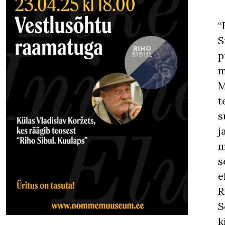
“
S
p
m
M
t
s
j
m
s
e
R
S
k