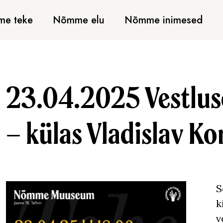
e teke
Nõmme elu
Nõmme inimesed
23.04.2025 Vestlu
– külas Vladislav Ko
S
k
v