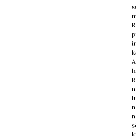
s
m
R
p
i
k
A
l
R
n
l
n
n
s
k