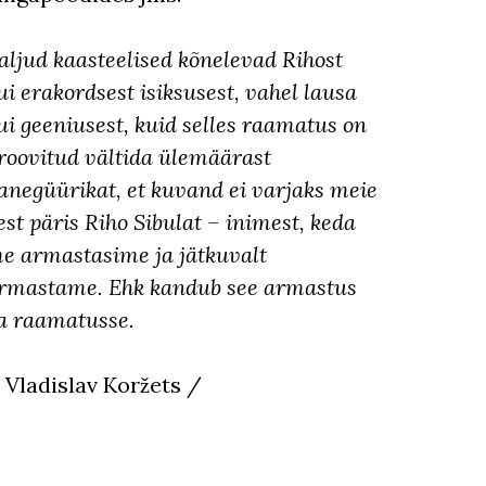
aljud kaasteelised kõnelevad Rihost
ui erakordsest isiksusest, vahel lausa
ui geeniusest, kuid selles raamatus on
roovitud vältida ülemäärast
anegüürikat, et kuvand ei varjaks meie
est päris Riho Sibulat – inimest, keda
e armastasime ja jätkuvalt
rmastame. Ehk kandub see armastus
a raamatusse.
 Vladislav Koržets /