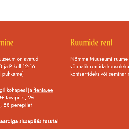
mine
Ruumide rent
seum on avatud
Nõmme Muuseumi ruume
0 ja P
kell
12-16
võimalik rentida koosoleku
l puhkame)
kontsertideks või seminari
gil kohapeal ja
fienta.ee
3€
tavapilet,
2€
t,
5€
perepilet
ardiga sissepääs tasuta!