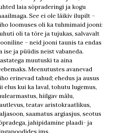
uhted laia sõpraderingi ja kogu
aailmaga. See ei ole läikiv ilupilt –
iho loomuses oli ka tuhmimaid jooni:
uhuti oli ta tõre ja tujukas, salvavalt
rooniline – neid jooni taunis ta endas
a ise ja püüdis neist vabaneda.
astatega muutuski ta aina
eebemaks. Meenutustes avanevad
iho erinevad tahud; ehedus ja ausus
ii elus kui ka laval, tohutu lugemus,
uulearmastus, hiilgav mälu,
autlevus, teatav aristokraatlikus,
aljasoon, saamatus argiasjus, seotus
õpradega, jahipidamine plaadi- ja
ingapoodides jms.