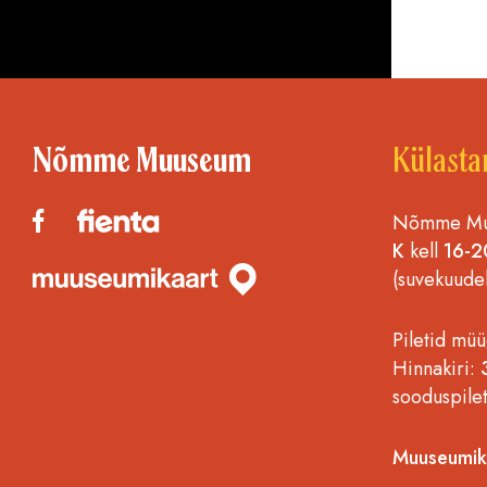
Nõmme Muuseum
Külasta
Nõmme Muu
K
kell
16-2
(suvekuude
Piletid müü
Hinnakiri:
sooduspile
Muuseumika