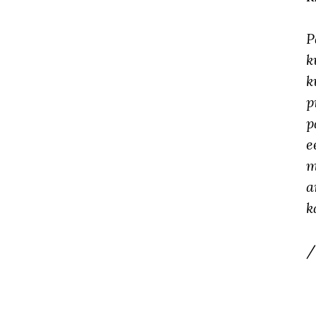
P
k
k
p
p
e
m
a
k
/