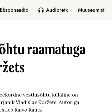
Eksponaadid
Audioretk
Muuseumist
sõhtu raamatuga
ržets
eekordne vestlusõhtu külaline on
irjanik Vladislav Koržets. Autoriga
estleb Raivo Rauts.