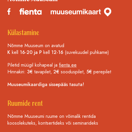
Külastamine
Nõmme Muuseum on avatud
K
kell
16-20 ja P
kell
12-16
(suvekuudel puhkame)
Piletid müügil kohapeal ja
fienta.ee
Hinnakiri:
3€
tavapilet,
2€
sooduspilet,
5€
perepilet
Muuseumikaardiga sissepääs tasuta!
Ruumide rent
Nõmme Muuseumi ruume on võimalik rentida
koosolekuteks, kontsertideks või seminarideks