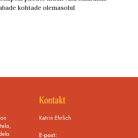
abade kohtade olemasolul
Kontakt
 on
Katrin Ehrlich
teks,
deks
E-post: