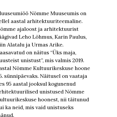
uuseumiöö Nõmme Muuseumis on
ellel aastal arhitektuuriteemaline.
õmme ajaloost ja arhitektuurist
äägivad Leho Lõhmus, Karin Paulus,
iin Alatalu ja Urmas Arike.
aasavatud on näitus “Üks maja,
uusteist unistust”, mis valmis 2019.
astal Nõmme Kultuurikeskuse hoone
5. sünnipäevaks. Näitusel on vaataja
es 95 aastal jooksul kogunenud
rhitektuurilised unistused Nõmme
ultuurikeskuse hoonest, nii täitunud
ui ka neid, mis vaid unistuseks
äänud.