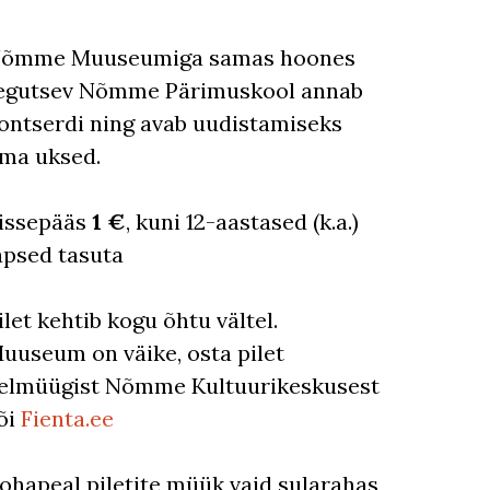
õmme Muuseumiga samas hoones
egutsev Nõmme Pärimuskool annab
ontserdi ning avab uudistamiseks
ma uksed.
issepääs
1 €
, kuni 12-aastased (k.a.)
apsed tasuta
ilet kehtib kogu õhtu vältel.
uuseum on väike, osta pilet
elmüügist Nõmme Kultuurikeskusest
õi
Fienta.ee
ohapeal piletite müük vaid sularahas