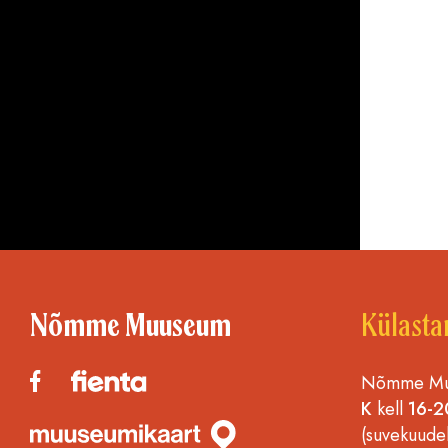
Nõmme Muuseum
Külasta
Nõmme Muu
K
kell
16-2
(suvekuude