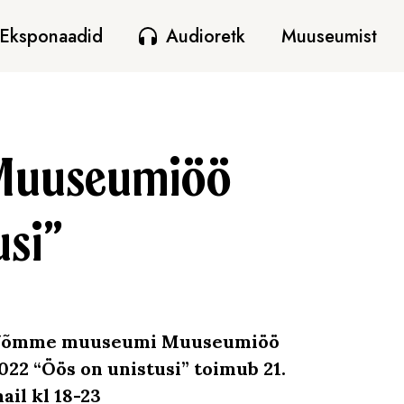
Eksponaadid
Audioretk
Muuseumist
Muuseumiöö
usi”
õmme muuseumi Muuseumiöö
022 “Öös on unistusi” toimub 21.
ail kl 18-23