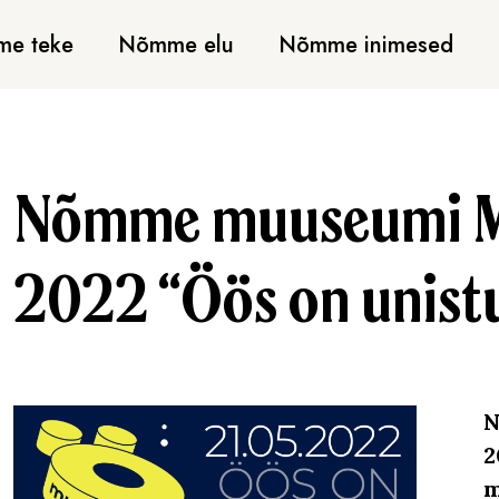
e teke
Nõmme elu
Nõmme inimesed
Nõmme muuseumi 
2022 “Öös on unist
N
2
m