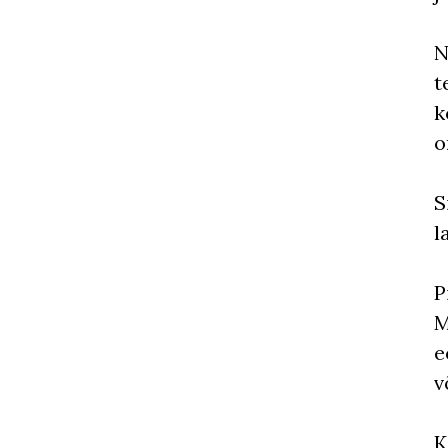
N
t
k
o
S
l
P
M
e
v
K