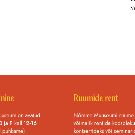
v
mine
Ruumide rent
seum on avatud
Nõmme Muuseumi ruume
0 ja P
kell
12-16
võimalik rentida koosoleku
l puhkame)
kontsertideks või seminari