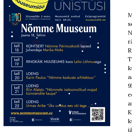
M
s
N
r
R
T
k
a
9
e
a
K
k
j