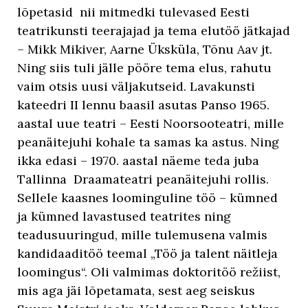
lõpetasid nii mitmedki tulevased Eesti
teatrikunsti teerajajad ja tema elutöö jätkajad
– Mikk Mikiver, Aarne Üksküla, Tõnu Aav jt.
Ning siis tuli jälle pööre tema elus, rahutu
vaim otsis uusi väljakutseid. Lavakunsti
kateedri II lennu baasil asutas Panso 1965.
aastal uue teatri – Eesti Noorsooteatri, mille
peanäitejuhi kohale ta samas ka astus. Ning
ikka edasi – 1970. aastal näeme teda juba
Tallinna Draamateatri peanäitejuhi rollis.
Sellele kaasnes loominguline töö – kümned
ja kümned lavastused teatrites ning
teadusuuringud, mille tulemusena valmis
kandidaaditöö teemal „Töö ja talent näitleja
loomingus“. Oli valmimas doktoritöö režiist,
mis aga jäi lõpetamata, sest aeg seiskus