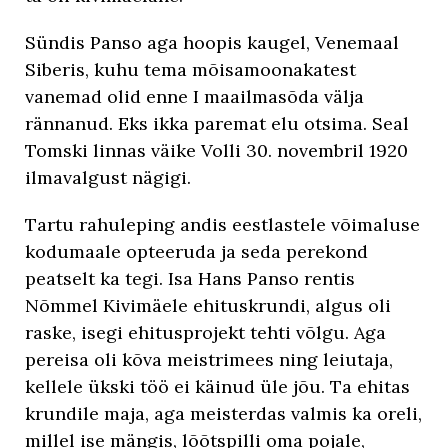
Sündis Panso aga hoopis kaugel, Venemaal
Siberis, kuhu tema mõisamoonakatest
vanemad olid enne I maailmasõda välja
rännanud. Eks ikka paremat elu otsima. Seal
Tomski linnas väike Volli 30. novembril 1920
ilmavalgust nägigi.
Tartu rahuleping andis eestlastele võimaluse
kodumaale opteeruda ja seda perekond
peatselt ka tegi. Isa Hans Panso rentis
Nõmmel Kivimäele ehituskrundi, algus oli
raske, isegi ehitusprojekt tehti võlgu. Aga
pereisa oli kõva meistrimees ning leiutaja,
kellele ükski töö ei käinud üle jõu. Ta ehitas
krundile maja, aga meisterdas valmis ka oreli,
millel ise mängis, lõõtspilli oma pojale,