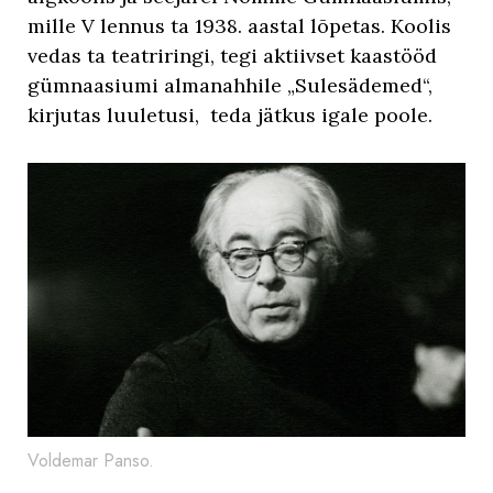
mille V lennus ta 1938. aastal lõpetas. Koolis
vedas ta teatriringi, tegi aktiivset kaastööd
gümnaasiumi almanahhile „Sulesädemed“,
kirjutas luuletusi, teda jätkus igale poole.
Voldemar Panso.