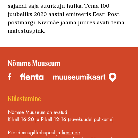
sajandi saja suurkuju hulka. Tema 100.
juubeliks 2020 aastal emiteeris Eesti Post
postmargi. Kivimäe jaama juures avati tema
mälestuspink.
Nõmme Muuseum
Külastamine
Nõmme Muuseum on avatud
K
kell
16-20 ja P
kell
12-16
(suvekuudel puhkame)
Piletid müügil kohapeal ja
fienta.ee