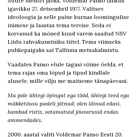
Suure Meistri jaoks. Voldemar Panso lahkus
igavikku 27. detsembril 1977. Valitsev
ideoloogia ja selle paine kurnas loomingulise
inimese ja laastas tema tervise. Seda ei
korvanud ka mõned kuud varem saadud NSV
Liidu rahvakunstniku tiitel. Tema viimseks
puhkepaigaks sai Tallinna metsakalmistu.
Vaadates Panso elule tagasi võime öelda, et
tema rajas oma lõpud ja tipud kindlale
alusele, mille vilju me maitseme tänapäevani.
Ma pole ühtegi õpingut ega tööd, ühtegi teed ega
mäkketõusu pooleli jätnud; olen läinud edasi,
hambad ristis, ootamatuid jõuvarusid endas
ammendades.
2000. aastal valiti Voldemar Panso Eesti 20.