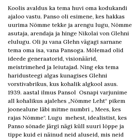
Koolis avaldus ka tema huvi oma kodukandi
ajaloo vastu. Panso oli esimene, kes hakkas
uurima Nõmme tekke ja arengu lugu, Nõmme
asutaja, arendaja ja hinge Nikolai von Glehni
elulugu. Oli ju vana Glehn vägagi sarnane
tema oma isa, vana Pansoga. Mõlemad olid
ideede generaatorid, visionäärid,
meistrimehed ja leiutajad. Ning eks tema
haridusteegi algas kunagises Glehni
vorstivabrikus, kus kohalik algkool asus.
1939. aastal ilmus Pansol Osnapi varjunime
all kohalikus ajalehes „Nõmme Leht“ pikem
joonealune läbi mitme numbri „ Mees, kes
rajas Nõmme“. Lugu mehest, idealistist, kes
Panso sõnade järgi nägi küll suuri lõppe ja
tippe kuid ei näinud neid aluseid, mis neid