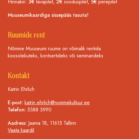
Hinnakiri:
3€
tavapilet,
2€
sooduspilet,
5€
perepilet
Muuseumikaardiga sissepääs tasuta!
Ruumide rent
Nõmme Muuseumi ruume on võimalik rentida
koosolekuteks, kontsertideks või seminarideks
Kontakt
Katrin Ehrlich
E-post:
katrin.ehrlich@nommekultuur.ee
Telefon:
5388 3990
Aadress:
Jaama 18, 11615 Tallinn
Vaata kaardil