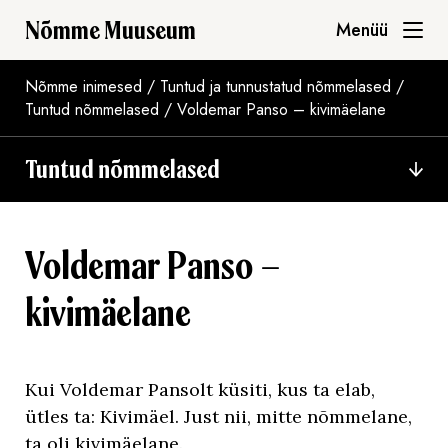
Nõmme Muuseum
Menüü
Nõmme inimesed
/
Tuntud ja tunnustatud nõmmelased
/
Tuntud nõmmelased
/
Voldemar Panso – kivimäelane
Tuntud nõmmelased
Voldemar Panso –
kivimäelane
Kui Voldemar Pansolt küsiti, kus ta elab,
ütles ta: Kivimäel. Just nii, mitte nõmmelane,
ta oli kivimäelane.