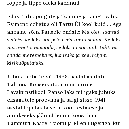
lõppe ja tippe oleks kandnud.
Edasi tuli õpingute jätkamine ja ameti valik.
Esimene eelistus oli Tartu Ülikool kuid … Aga
anname sõna Pansole endale:
Ma olen saanud
selleks, kelleks ma pole unistanud saada. Kelleks
ma unistasin saada, selleks ei saanud. Tahtsin
saada meremeheks, klouniks ja veel hiljem
kirikuõpetajaks.
Juhus tahtis teisiti. 1938. aastal asutati
Tallinna Konservatooriumi juurde
Lavakunstikool. Panso läks nii igaks juhuks
eksamitele proovima ja saigi sisse. 1941.
aastal lõpetas ta selle kooli esimese ja
ainukeseks jäänud lennu, koos Ilmar
Tammuri, Kaarel Toomi ja Ellen Liigeriga, kui