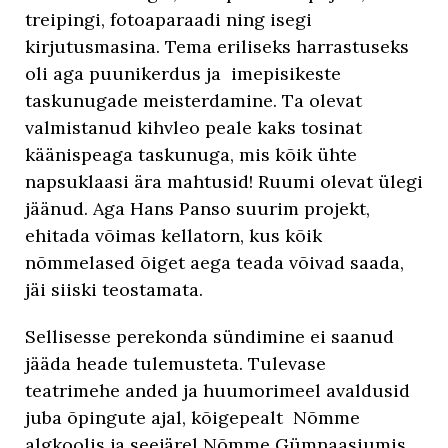
treipingi, fotoaparaadi ning isegi
kirjutusmasina. Tema eriliseks harrastuseks
oli aga puunikerdus ja imepisikeste
taskunugade meisterdamine. Ta olevat
valmistanud kihvleo peale kaks tosinat
käänispeaga taskunuga, mis kõik ühte
napsuklaasi ära mahtusid! Ruumi olevat ülegi
jäänud. Aga Hans Panso suurim projekt,
ehitada võimas kellatorn, kus kõik
nõmmelased õiget aega teada võivad saada,
jäi siiski teostamata.
Sellisesse perekonda sündimine ei saanud
jääda heade tulemusteta. Tulevase
teatrimehe anded ja huumorimeel avaldusid
juba õpingute ajal, kõigepealt Nõmme
algkoolis ja seejärel Nõmme Gümnaasiumis,