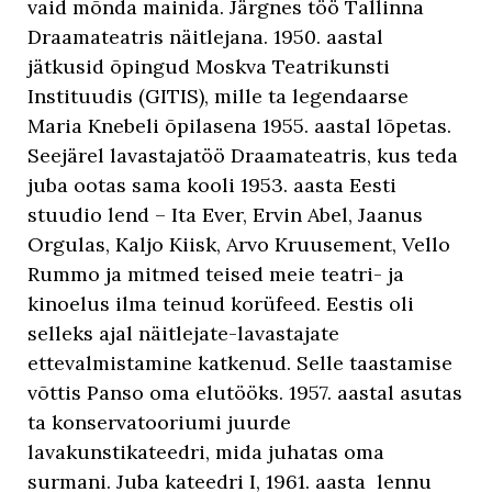
vaid mõnda mainida. Järgnes töö Tallinna
Draamateatris näitlejana. 1950. aastal
jätkusid õpingud Moskva Teatrikunsti
Instituudis (GITIS), mille ta legendaarse
Maria Knebeli õpilasena 1955. aastal lõpetas.
Seejärel lavastajatöö Draamateatris, kus teda
juba ootas sama kooli 1953. aasta Eesti
stuudio lend – Ita Ever, Ervin Abel, Jaanus
Orgulas, Kaljo Kiisk, Arvo Kruusement, Vello
Rummo ja mitmed teised meie teatri- ja
kinoelus ilma teinud korüfeed. Eestis oli
selleks ajal näitlejate-lavastajate
ettevalmistamine katkenud. Selle taastamise
võttis Panso oma elutööks. 1957. aastal asutas
ta konservatooriumi juurde
lavakunstikateedri, mida juhatas oma
surmani. Juba kateedri I, 1961. aasta lennu