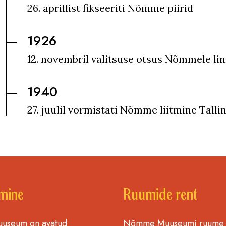
26. aprillist fikseeriti Nõmme piirid
1926
12. novembril valitsuse otsus Nõmmele li
1940
27. juulil vormistati Nõmme liitmine Talli
mine
Ruumide rent
seum on avatud
Nõmme Muuseumi ruume