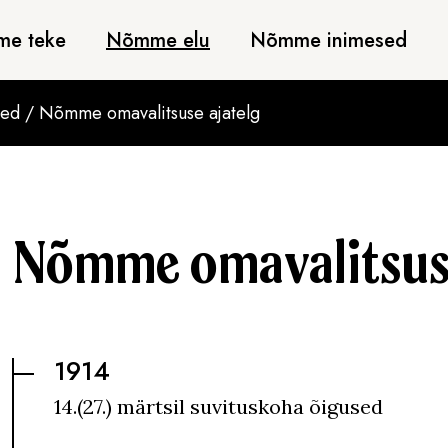
e teke
Nõmme elu
Nõmme inimesed
sed
/
Nõmme omavalitsuse ajatelg
Nõmme omavalitsuse
1914
14.(27.) märtsil suvituskoha õigused