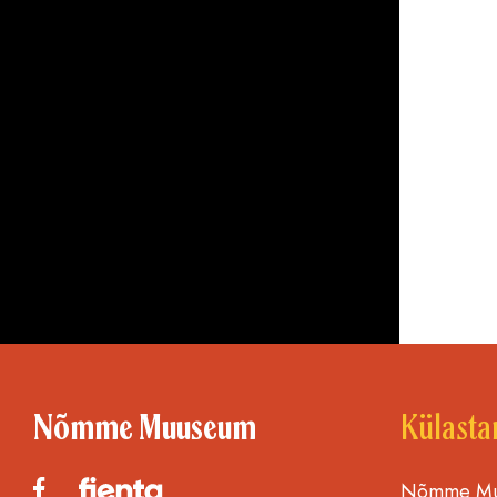
Nõmme Muuseum
Külasta
Nõmme Muu