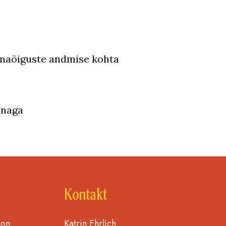
nnaõiguste andmise kohta
nnaga
Kontakt
 on
Katrin Ehrlich