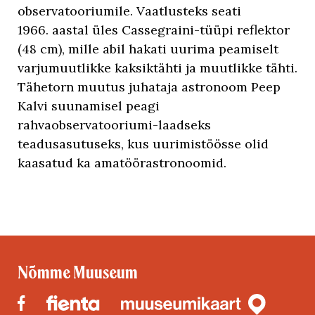
observatooriumile. Vaatlusteks seati
1966. aastal üles Cassegraini-tüüpi reflektor
(48 cm), mille abil hakati uurima peamiselt
varjumuutlikke kaksiktähti ja muutlikke tähti.
Tähetorn muutus juhataja astronoom Peep
Kalvi suunamisel peagi
rahvaobservatooriumi-laadseks
teadusasutuseks, kus uurimistöösse olid
kaasatud ka amatöörastronoomid.
Nõmme Muuseum