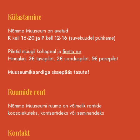
Külastamine
Nõmme Muuseum on avatud
K
kell
16-20 ja P
kell
12-16
(suvekuudel puhkame)
Piletid müügil kohapeal ja
fienta.ee
Hinnakiri:
3€
tavapilet,
2€
sooduspilet,
5€
perepilet
Muuseumikaardiga sissepääs tasuta!
Ruumide rent
Nõmme Muuseumi ruume on võimalik rentida
koosolekuteks, kontsertideks või seminarideks
Kontakt