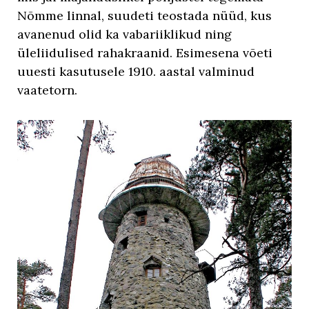
Nõmme linnal, suudeti teostada nüüd, kus
avanenud olid ka vabariiklikud ning
üleliidulised rahakraanid. Esimesena võeti
uuesti kasutusele 1910. aastal valminud
vaatetorn.