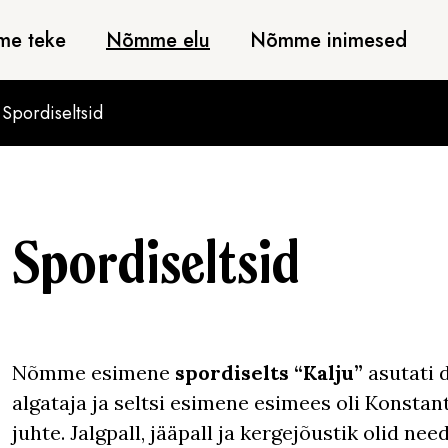
e teke
Nõmme elu
Nõmme inimesed
/
Spordiseltsid
Spordiseltsid
Nõmme esimene
spordiselts “Kalju”
asutati 
algataja ja seltsi esimene esimees oli Konstan
juhte. Jalgpall, jääpall ja kergejõustik olid ne