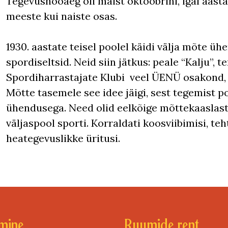
Tegevushooaeg oli maist oktoobrini, igal aasta
meeste kui naiste osas.
1930. aastate teisel poolel käidi välja mõte 
spordiseltsid. Neid siin jätkus: peale “Kalju”,
Spordiharrastajate Klubi veel ÜENÜ osakond, m
Mõtte tasemele see idee jäigi, sest tegemist p
ühendusega. Need olid eelkõige mõttekaaslaste
väljaspool sporti. Korraldati koosviibimisi, te
heategevuslikke üritusi.
mine
Ruumide rent