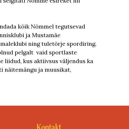
l selgitati Nõmme esireket nii
ühendada kõik Nõmmel tegutsevad
 tennisklubi ja Mustamäe
aleklubi ning tuletõrje spordiring.
olnud pelgalt vaid sportlaste
 liidud, kus aktiivsus väljendus ka
hti näitemängu ja muusikat,
Kontakt