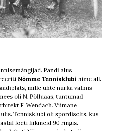
nisemängijad. Pandi alus
reeriti
Nõmme Tennisklubi
nime all.
adiplats, mille ühte nurka valmis
mees oli N. Põlluaas, tuntumad
hitekt F. Wendach. Viimane
ulis. Tennisklubi oli spordiselts, kus
stal loeti liikmeid 90 ringis.