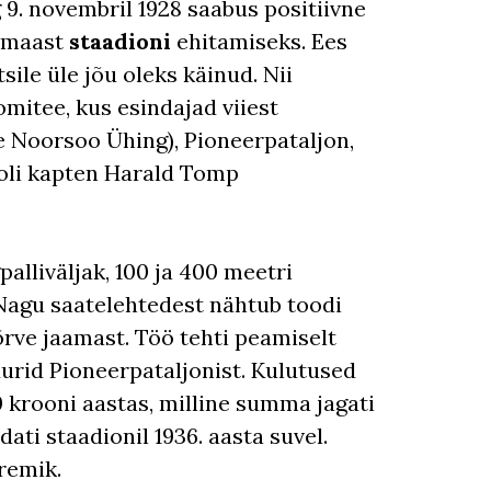
 9. novembril 1928 saabus positiivne
rvmaast
staadioni
ehitamiseks. Ees
sile üle jõu oleks käinud. Nii
mitee, kus esindajad viiest
ne Noorsoo Ühing), Pioneerpataljon,
 oli kapten Harald Tomp
alliväljak, 100 ja 400 meetri
. Nagu saatelehtedest nähtub toodi
ve jaamast. Töö tehti peamiselt
durid Pioneerpataljonist. Kulutused
0 krooni aastas, milline summa jagati
ati staadionil 1936. aasta suvel.
remik.