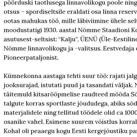
pöörduski taotlusega linnavolikogu poole ning
otsus – spordiseltsile eraldati osa linna rese
ootas mahukas töö, mille läbiviimine ühele selt
moodustatigi 1930. aastal Nõmme Staadioni Ko
asutusest-seltsist: “Kalju”, ÜENÜ (Üle-Eestili
Nõmme linnavolikogu ja -valitsus. Eestvedaja
Pioneerpataljonist.
Kümnekonna aastaga tehti suur töö: rajati jalgp
jooksurajad, istutati puud ja tasandati väljak
täitemuld kitsarööpmelise raudteed mööda Sõr
talgute korras sportlaste jõududega, abiks sõ
materjalidele ning tellitud töödele olid ca 100
osanike vahel. Esimene suurem võistlus korrald
Kohal oli peaaegu kogu Eesti kergejõustiku pa