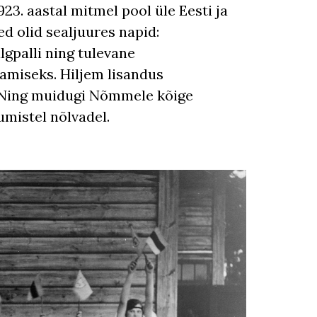
923. aastal mitmel pool üle Eesti ja
d olid sealjuures napid:
lgpalli ning tulevane
tamiseks. Hiljem lisandus
. Ning muidugi Nõmmele kõige
mistel nõlvadel.