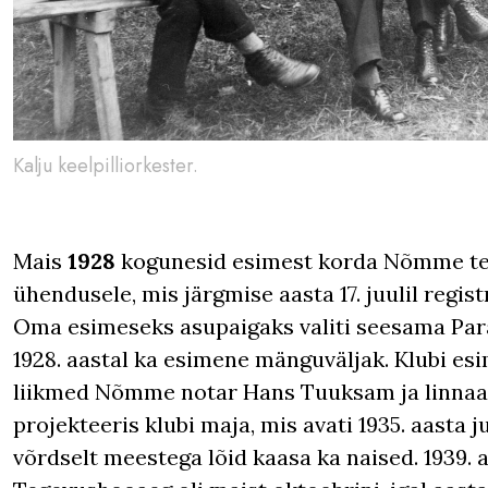
Kalju keelpilliorkester.
Mais
1928
kogunesid esimest korda Nõmme ten
ühendusele, mis järgmise aasta 17. juulil regist
Oma esimeseks asupaigaks valiti seesama Para
1928. aastal ka esimene mänguväljak. Klubi esi
liikmed Nõmme notar Hans Tuuksam ja linnaar
projekteeris klubi maja, mis avati 1935. aasta ju
võrdselt meestega lõid kaasa ka naised. 1939. aa