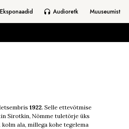
Eksponaadid
Audioretk
Muuseumist
detsembris
1922
. Selle ettevõtmise
tin Sirotkin, Nõmme tuletõrje üks
ed kolm ala, millega kohe tegelema