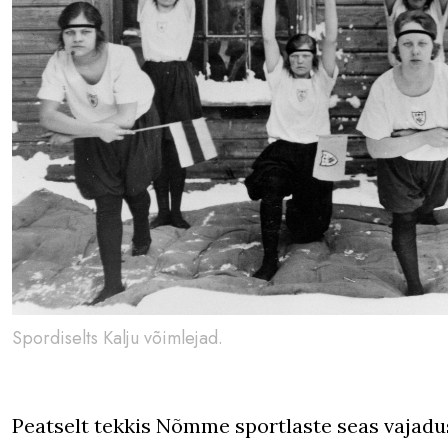
Spordiselts Kalju võimlejad.
Peatselt tekkis Nõmme sportlaste seas vajadus