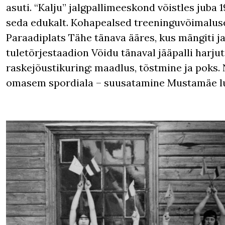
asuti. “Kalju” jalgpallimeeskond võistles juba 1
seda edukalt. Kohapealsed treeninguvõimaluse
Paraadiplats Tähe tänava ääres, kus mängiti ja
tuletõrjestaadion Võidu tänaval jääpalli harju
raskejõustikuring: maadlus, tõstmine ja poks
omasem spordiala – suusatamine Mustamäe lu