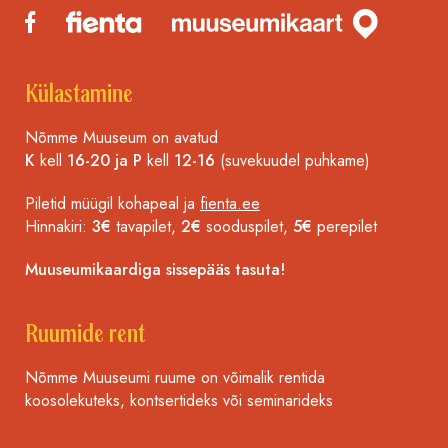
Külastamine
Nõmme Muuseum on avatud
K
kell
16-20 ja P
kell
12-16
(suvekuudel puhkame)
Piletid müügil kohapeal ja
fienta.ee
Hinnakiri:
3€
tavapilet,
2€
sooduspilet,
5€
perepilet
Muuseumikaardiga sissepääs tasuta!
Ruumide rent
Nõmme Muuseumi ruume on võimalik rentida
koosolekuteks, kontsertideks või seminarideks