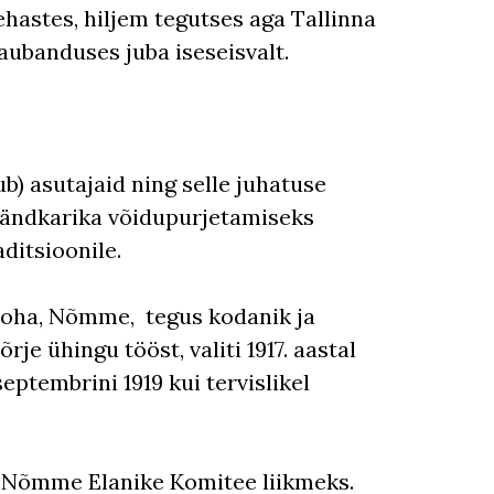
ehastes, hiljem tegutses aga Tallinna
aubanduses juba iseseisvalt.
ub) asutajaid ning selle juhatuse
rändkarika võidupurjetamiseks
aditsioonile.
koha, Nõmme, tegus kodanik ja
õrje ühingu tööst, valiti 1917. aastal
eptembrini 1919 kui tervislikel
lise Nõmme Elanike Komitee liikmeks.