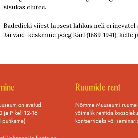
sisukas elutee.
Badedicki viiest lapsest lahkus neli erinevat
Jäi vaid keskmine poeg Karl (1889-1941), kelle j
mine
Ruumide rent
seum on avatud
Nõmme Muuseumi ruume
0 ja P
kell
12-16
võimalik rentida koosoleku
l puhkame)
kontsertideks või seminari