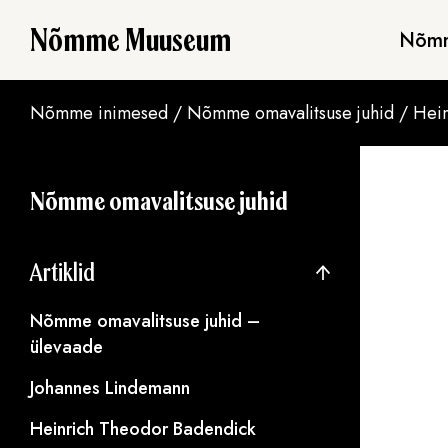
Nõmme Muuseum
Nõmm
Nõmme inimesed
/
Nõmme omavalitsuse juhid
/
Hein
Nõmme omavalitsuse juhid
Artiklid
Nõmme omavalitsuse juhid –
ülevaade
Johannes Lindemann
Heinrich Theodor Badendick