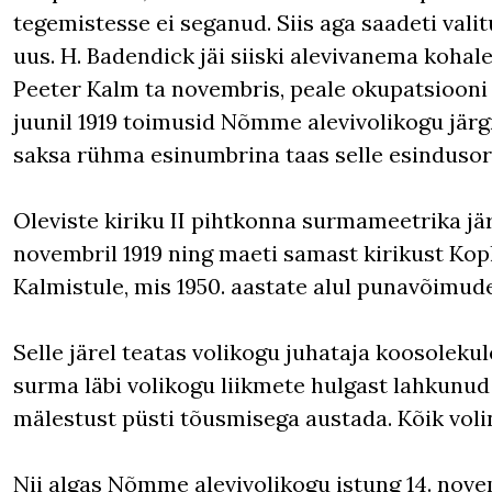
tegemistesse ei seganud. Siis aga saadeti valit
uus. H. Badendick jäi siiski alevivanema kohale
Peeter Kalm ta novembris, peale okupatsiooni l
juunil 1919 toimusid Nõmme alevivolikogu järg
saksa rühma esinumbrina taas selle esindusor
Oleviste kiriku II pihtkonna surmameetrika järg
novembril 1919 ning maeti samast kirikust Kopl
Kalmistule, mis 1950. aastate alul punavõimude
Selle järel teatas volikogu juhataja koosolekul
surma läbi volikogu liikmete hulgast lahkunud 
mälestust püsti tõusmisega austada. Kõik voli
Nii algas Nõmme alevivolikogu istung 14. novem