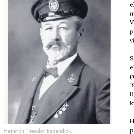
e
m
V
p
v
S
e
(
1
I
k
H
p
Heinrich Theodor Badendick.