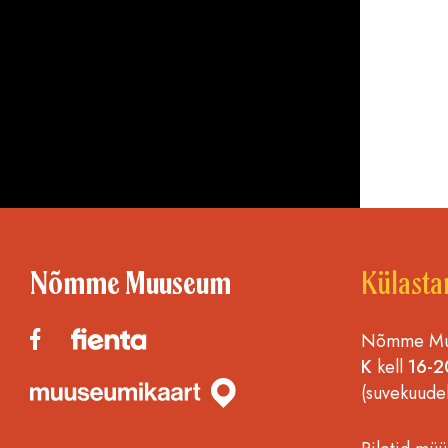
Nõmme Muuseum
Külasta
Nõmme Muu
K
kell
16-2
(suvekuude