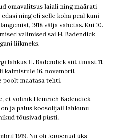
ud omavalitsus laiali ning määrati
 edasi ning oli selle koha peal kuni
angemist, 1918 välja vahetas. Kui 10.
mised valimised sai H. Badendick
gani liikmeks.
i lahkus H. Badendick siit ilmast 11.
i kalmistule 16. novembril.
 poolt maatasa tehti.
e, et volinik Heinrich Badendick
on ja palus koosolijail lahkunu
nikud tõusivad püsti.
bril 1919. Nii oli lõppenud üks