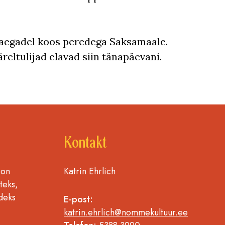
el aegadel koos peredega Saksamaale.
äreltulijad elavad siin tänapäevani.
Kontakt
 on
Katrin Ehrlich
teks,
deks
E-post:
katrin.ehrlich@nommekultuur.ee