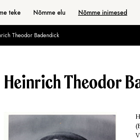
e teke
Nõmme elu
Nõmme inimesed
rich Theodor Badendick
Heinrich Theodor B
H
(
V