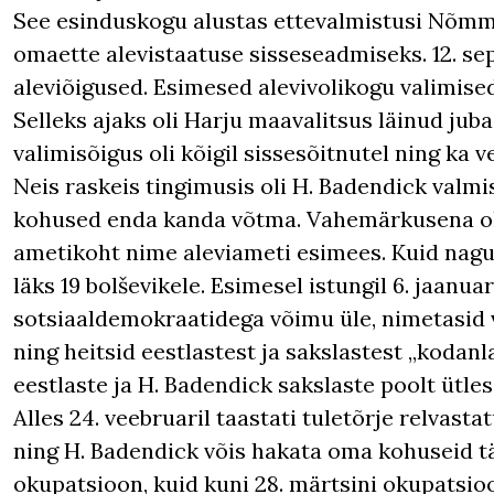
See esinduskogu alustas ettevalmistusi Nõmme
omaette alevistaatuse sisseseadmiseks. 12. se
aleviõigused. Esimesed alevivolikogu valimised
Selleks ajaks oli Harju maavalitsus läinud jub
valimisõigus oli kõigil sissesõitnutel ning ka v
Neis raskeis tingimusis oli H. Badendick valm
kohused enda kanda võtma. Vahemärkusena olg
ametikoht nime aleviameti esimees. Kuid nagu k
läks 19 bolševikele. Esimesel istungil 6. jaanua
sotsiaaldemokraatidega võimu üle, nimetasid
ning heitsid eestlastest ja sakslastest „kodanl
eestlaste ja H. Badendick sakslaste poolt ütles
Alles 24. veebruaril taastati tuletõrje relvas
ning H. Badendick võis hakata oma kohuseid tä
okupatsioon, kuid kuni 28. märtsini okupatsi