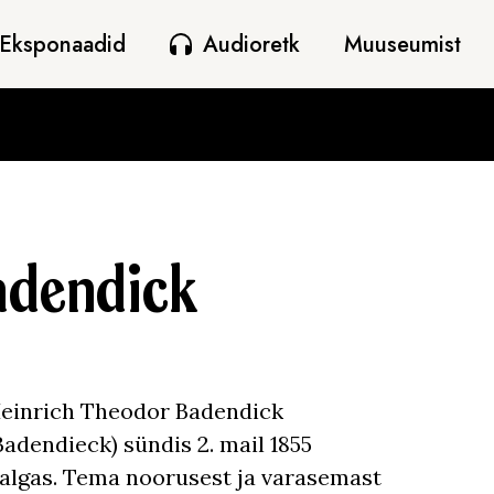
Eksponaadid
Audioretk
Muuseumist
adendick
einrich Theodor Badendick
Badendieck) sündis 2. mail 1855
algas. Tema noorusest ja varasemast