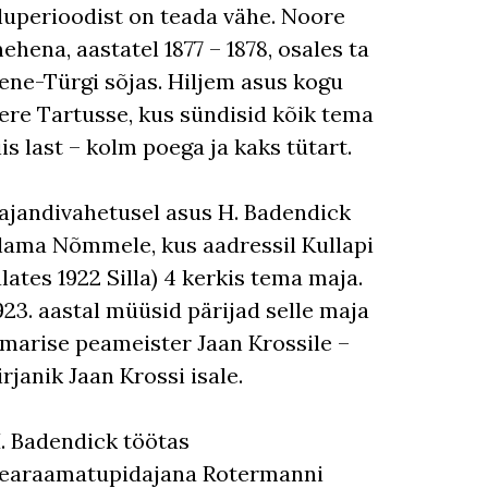
luperioodist on teada vähe. Noore
ehena, aastatel 1877 – 1878, osales ta
ene-Türgi sõjas. Hiljem asus kogu
ere Tartusse, kus sündisid kõik tema
iis last – kolm poega ja kaks tütart.
ajandivahetusel asus H. Badendick
lama Nõmmele, kus aadressil Kullapi
alates 1922 Silla) 4 kerkis tema maja.
923. aastal müüsid pärijad selle maja
lmarise peameister Jaan Krossile –
irjanik Jaan Krossi isale.
. Badendick töötas
earaamatupidajana Rotermanni