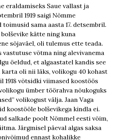
 eraldamiseks Saue vallast ja
ptembril 1919 saigi Nõmme
 toimusid sama aasta 17. detsembril.
a bolševike kätte ning kuna
ene sõjaväel, oli tulemus ette teada.
is vastutuse võtma ning alevivanema
u öeldud, et algaastatel kandis see
arta oli nii läks, volikogu 40 kohast
ril 1918 võtsidki viimased koostöös
 volikogu ümber töörahva nõukoguks
ased” volikogust välja. Jaan Vaga
id koostööle bolševikega kindla ei.
tatud salkade poolt Nõmmel eesti võim,
itma. Järgmisel päeval algas saksa
oonivõimud ennast kohalikke