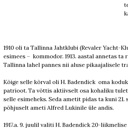
t
k
1910 oli ta Tallinna Jahtklubi (Revaler Yacht-Kl
esimees – kommodor. 1913. aastal annetas ta 
Tallinna lahel pannes nii aluse pikaajalisele tr
Kõige selle kõrval oli H. Badendick oma kodu
patrioot. Ta võttis aktiivselt osa kohaliku tulet
selle esimeheks. Seda ametit pidas ta kuni 21. s
põhjuselt ameti Alfred Lukinile üle andis.
1917.a. 9. juulil valiti H. Badendick 20-liikme